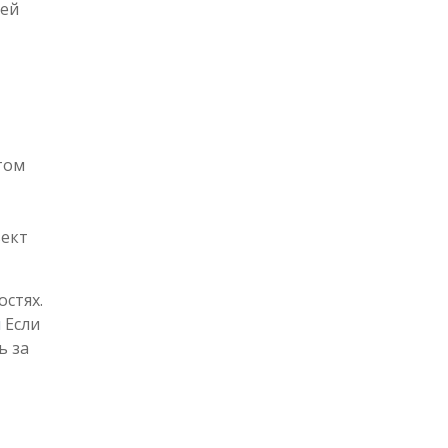
щей
том
ъект
стях.
ы
Если
ь за