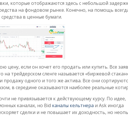
овки, которые отображаются здесь с небольшой задержк
редства на фондовом рынке. Конечно, на помощь всегд
средства в ценные бумаги.
ю цену, если он хочет его продать или купить. Все зая
о на трейдерском сленге называется «биржевой стакан»
и продажу одного и того же актива. Все они сортируютс
зом, в середине оказываются наиболее реальные коти
чти не привязывается к действующему курсу. По идее,
онных каналах, но Bid
каналы кельтнера
и Ask иногда
ускоряет сделки и не повышает их доходность, но неоп