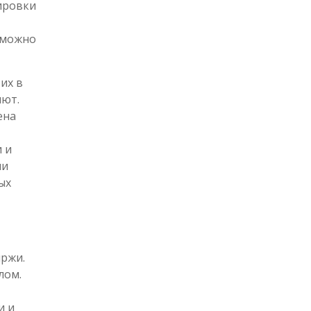
ировки
о можно
их в
лют.
ена
 и
ли
ых
иржи.
лом.
и и