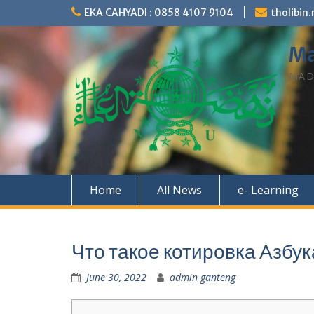
Skip
EKA CAHYADI : 0858 4107 9104
tholibi
to
content
Ma
MAD
Home
All News
e- Learning
Что такое котировка Азбу
June 30, 2022
admin ganteng