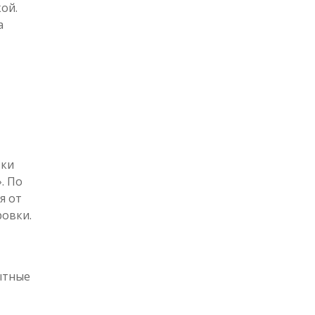
ой.
а
вки
. По
я от
ровки.
ытные