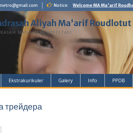
n.metro@gmail.com
Notice:
Welcome MA Ma'arif Roudho
drasah Aliyah Ma'arif Roudlotut
RASAH MANDIRI BERPRESTASI
Ekstrakurikuler
Galery
Info
PPDB
ка трейдера