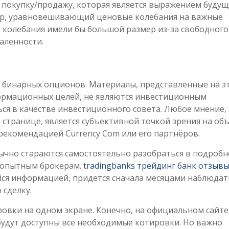
 покупку/продажу, которая является выражением буду
тор, уравновешивающий ценовые колебания на важные
ти колебания имели бы большой размер из-за свободного
аленности.
е бинарных опционов. Материалы, представленные на э
формационных целей, не являются инвестиционным
ся в качестве инвестиционного совета. Любое мнение,
 странице, является субъективной точкой зрения на об
 рекомендацией Currency Com или его партнёров.
чно стараются самостоятельно разобраться в подробно
 опытным брокерам.
tradingbanks трейдинг банк отзыв
ся информацией, придется сначала месяцами наблюдат
 сделку.
овки на одном экране. Конечно, на официальном сайте
будут доступны все необходимые котировки. Но важно