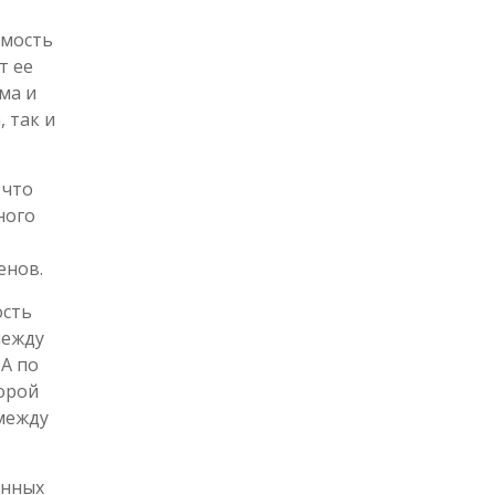
имость
т ее
ма и
 так и
 что
ного
енов.
ость
между
А по
торой
 между
анных