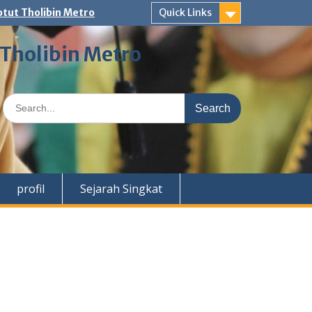
tut Tholibin Metro
Quick Links
 Tholibin Metro
Search
for:
profil
Sejarah Singkat