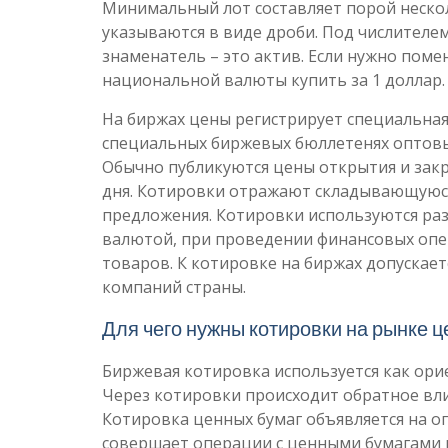
Минимальный лот составляет порой нескол
указываются в виде дроби. Под числителем
знаменатель – это актив. Если нужно поме
национальной валюты купить за 1 доллар.
На биржах цены регистрирует специальная 
специальных биржевых бюллетенях оптовых
Обычно публикуются цены открытия и зак
дня. Котировки отражают складывающуюся
предложения. Котировки используются р
валютой, при проведении финансовых опер
товаров. К котировке на биржах допускае
компаний страны.
Для чего нужны котировки на рынке 
Биржевая котировка используется как орие
Через котировки происходит обратное вл
Котировка ценных бумаг объявляется на о
совершает операции с ценными бумагами 