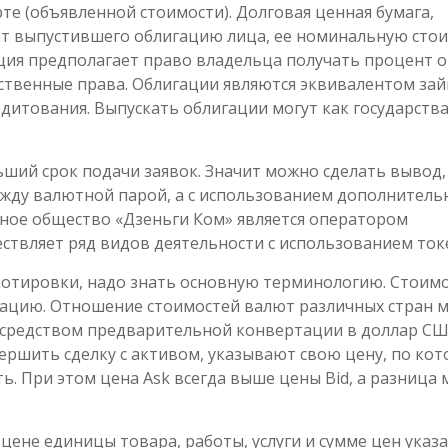
те (объявленной стоимости). Долговая ценная бумага,
от выпустившего облигацию лица, ее номинальную сто
ция предполагает право владельца получать процент о
твенные права. Облигации являются эквивалентом зай
дитования. Выпускать облигации могут как государства,
ьший срок подачи заявок. Значит можно сделать вывод,
ежду валютной парой, а с использованием дополнитель
ное общество «Дзеньги Ком» является оператором
твляет ряд видов деятельности с использованием ток
котировки, надо знать основную терминологию. Стоим
зацию. Отношение стоимостей валют различных стран 
осредством предварительной конвертации в доллар СШ
ершить сделку с активом, указывают свою цену, по ко
ь. При этом цена Ask всегда выше цены Bid, а разница
цене единицы товара, работы, услуги и сумме цен указ