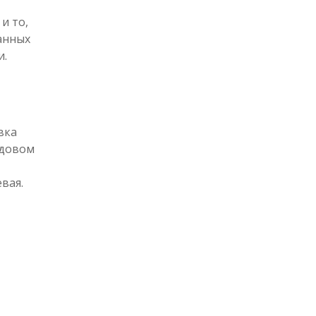
и то,
анных
и.
вка
ндовом
вая.