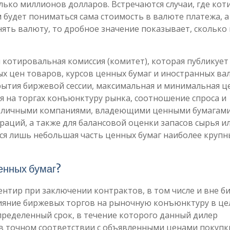
ько миллионов долларов. Встречаются случаи, где кот
 будет пониматься сама стоимость в валюте платежа, а
нять валюту, то дробное значение показывает, скольк
котировальная комиссия (комитет), которая публикует 
 цен товаров, курсов ценных бумаг и иностранных ва
рытия биржевой сессии, максимальная и минимальная ц
 на торгах конъюнктуру рынка, соотношение спроса и
азличными компаниями, владеющими ценными бумагами
аций, а также для балансовой оценки запасов сырья и
тся лишь небольшая часть ценных бумаг наиболее крупн
ценных бумаг?
нтир при заключении контрактов, в том числе и вне б
ияние биржевых торгов на рыночную конъюнктуру в це
пределенный срок, в течение которого данный дилер
в точном соответствии с объявленными ценами покупк