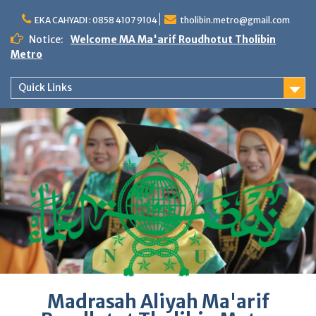
Skip
to
EKA CAHYADI : 0858 4107 9104
tholibin.metro@gmail.com
content
Notice:
Welcome MA Ma'arif Roudhotut Tholibin
Metro
Quick Links
Madrasah Aliyah Ma'arif