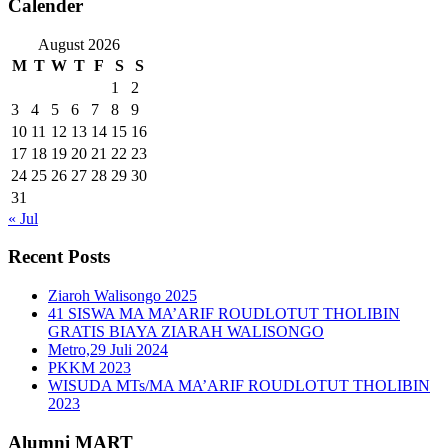
Calender
August 2026
M
T
W
T
F
S
S
1
2
3
4
5
6
7
8
9
10
11
12
13
14
15
16
17
18
19
20
21
22
23
24
25
26
27
28
29
30
31
« Jul
Recent Posts
Ziaroh Walisongo 2025
41 SISWA MA MA’ARIF ROUDLOTUT THOLIBIN
GRATIS BIAYA ZIARAH WALISONGO
Metro,29 Juli 2024
PKKM 2023
WISUDA MTs/MA MA’ARIF ROUDLOTUT THOLIBIN
2023
Alumni MART