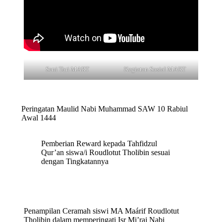
Seni Tari MART
Kegiatan Sosial MART
Peringatan Maulid Nabi Muhammad SAW 10 Rabiul
Awal 1444
Pemberian Reward kepada Tahfidzul
Qur’an siswa/i Roudlotut Tholibin sesuai
dengan Tingkatannya
Penampilan Ceramah siswi MA Maárif Roudlotut
Tholibin dalam memperingati Isr Mi’raj Nabi