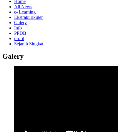
Home
All News
e- Learning
Ekstrakurikuler
Galery
Info
PPDB
profil
Sejarah Singkat
Galery