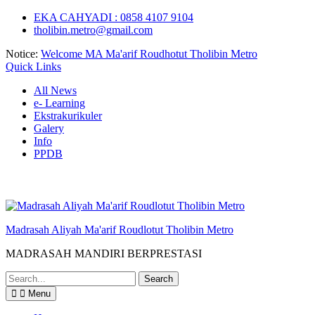
Skip
EKA CAHYADI : 0858 4107 9104
to
tholibin.metro@gmail.com
content
Notice:
Welcome MA Ma'arif Roudhotut Tholibin Metro
Quick Links
All News
e- Learning
Ekstrakurikuler
Galery
Info
PPDB
Madrasah Aliyah Ma'arif Roudlotut Tholibin Metro
MADRASAH MANDIRI BERPRESTASI
Search
for:
Menu