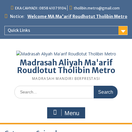
Skip
EKA CAHYADI : 0858 4107 9104
tholibin.metro@gmail.com
to
content
Notice:
Welcome MA Ma'arif Roudhotut Tholibin Metro
Quick Links
Madrasah Aliyah Ma'arif
Roudlotut Tholibin Metro
MADRASAH MANDIRI BERPRESTASI
Search
for:
Menu