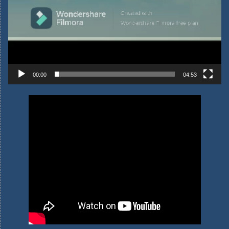
00:00
04:53