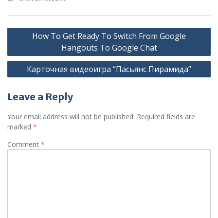
Post
How To Get Ready To Switch From Google
navigation
Hangouts To Google Chat
Карточная видеоигра “Пасьянс Пирамида”
Leave a Reply
Your email address will not be published.
Required fields are
marked
*
Comment
*