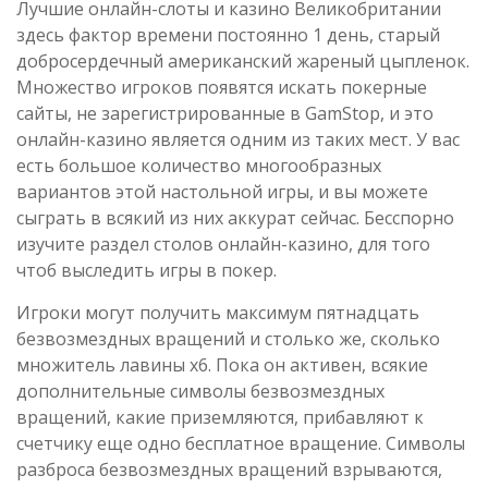
Лучшие онлайн-слоты и казино Великобритании
здесь фактор времени постоянно 1 день, старый
добросердечный американский жареный цыпленок.
Множество игроков появятся искать покерные
сайты, не зарегистрированные в GamStop, и это
онлайн-казино является одним из таких мест. У вас
есть большое количество многообразных
вариантов этой настольной игры, и вы можете
сыграть в всякий из них аккурат сейчас. Бесспорно
изучите раздел столов онлайн-казино, для того
чтоб выследить игры в покер.
Игроки могут получить максимум пятнадцать
безвозмездных вращений и столько же, сколько
множитель лавины x6. Пока он активен, всякие
дополнительные символы безвозмездных
вращений, какие приземляются, прибавляют к
счетчику еще одно бесплатное вращение. Символы
разброса безвозмездных вращений взрываются,