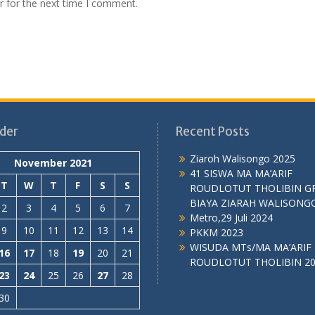
r for the next time I comment.
der
Recent Posts
Ziaroh Walisongo 2025
November 2021
41 SISWA MA MA’ARIF
T
W
T
F
S
S
ROUDLOTUT THOLIBIN G
BIAYA ZIARAH WALISONG
2
3
4
5
6
7
Metro,29 Juli 2024
9
10
11
12
13
14
PKKM 2023
WISUDA MTs/MA MA’ARIF
16
17
18
19
20
21
ROUDLOTUT THOLIBIN 2
23
24
25
26
27
28
30