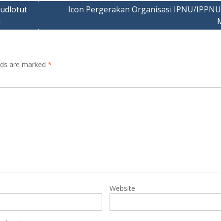
oudlotut
Icon Pergerakan Organisasi IPNU/IPPNU
i
elds are marked
*
Website