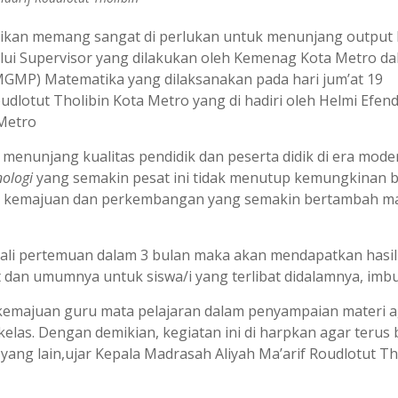
idikan memang sangat di perlukan untuk menunjang output 
lalui Supervisor yang dilakukan oleh Kemenag Kota Metro d
GMP) Matematika yang dilaksanakan pada hari jum’at 19
dlotut Tholibin Kota Metro yang di hadiri oleh Helmi Efen
Metro
enunjang kualitas pendidik dan peserta didik di era mode
ologi
yang semakin pesat ini tidak menutup kemungkinan 
an kemajuan dan perkembangan yang semakin bertambah ma
 kali pertemuan dalam 3 bulan maka akan mendapatkan hasi
 dan umumnya untuk siswa/i yang terlibat didalamnya, imb
kemajuan guru mata pelajaran dalam penyampaian materi 
elas. Dengan demikian, kegiatan ini di harpkan agar terus 
yang lain,ujar Kepala Madrasah Aliyah Ma’arif Roudlotut Th