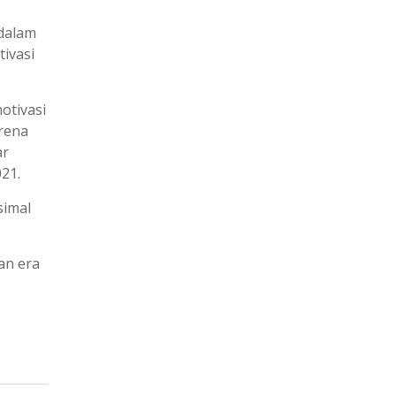
 dalam
ivasi
otivasi
arena
ar
21.
simal
an era