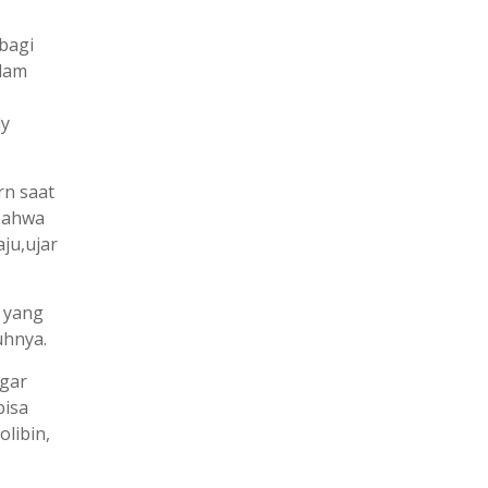
bagi
alam
dy
rn saat
bahwa
ju,ujar
l yang
uhnya.
agar
bisa
olibin,