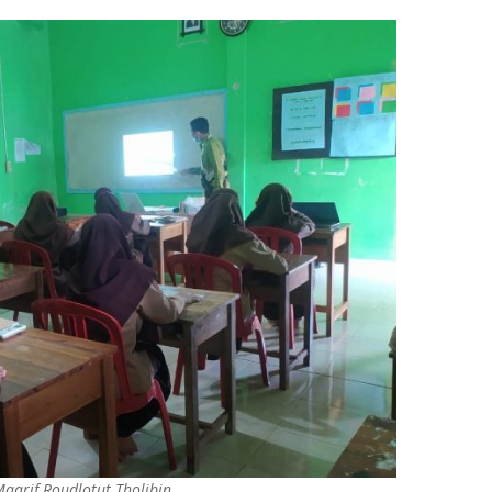
arif Roudlotut Tholibin