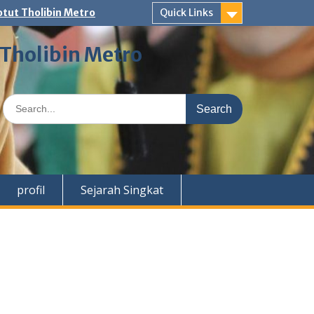
tut Tholibin Metro
Quick Links
 Tholibin Metro
Search
for:
profil
Sejarah Singkat