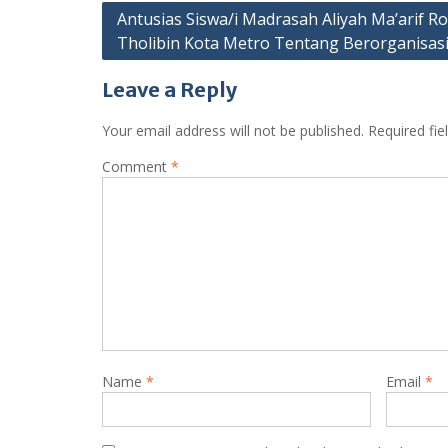
Post
Antusias Siswa/i Madrasah Aliyah Ma’arif R
Tholibin Kota Metro Tentang Berorganisas
navigation
Leave a Reply
Your email address will not be published.
Required fi
Comment
*
Name
*
Email
*