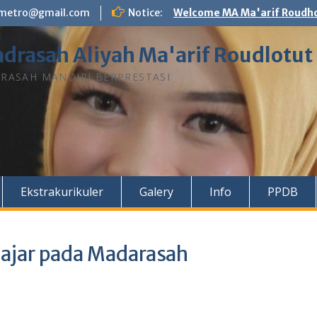
n.metro@gmail.com
Notice:
Welcome MA Ma'arif Roudho
drasah Aliyah Ma'arif Roudlotut
RASAH MANDIRI BERPRESTASI
Ekstrakurikuler
Galery
Info
PPDB
gajar pada Madarasah