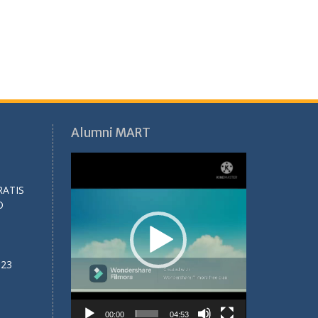
Alumni MART
Video
Player
RATIS
O
023
00:00
04:53