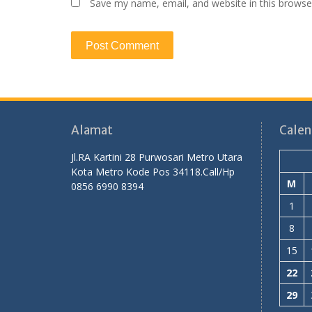
Save my name, email, and website in this browse
Alamat
Calen
Jl.RA Kartini 28 Purwosari Metro Utara
Kota Metro Kode Pos 34118.Call/Hp
M
0856 6990 8394
1
8
15
22
29